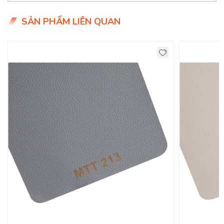
- Giá siêu hợp lý chỉ 9x.000đ/mét
SẢN PHẨM LIÊN QUAN