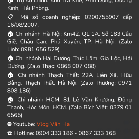
Trụ sở chính: Khu Trà Khê, Anh Dũng, Dương
🏠
Kinh, Hải Phòng.
Mã số doanh nghiệp: 0200755907 cấp
📋
16/08/2007.
Chi nhánh Hà Nội: Km42, QL 1A, Số 183 Cầu
🏠
Giẽ, Châu Can, Phú Xuyên, TP. Hà Nội. (Zalo
Linh: 0981 656 529)
Chi nhánh Hải Dương: Trúc Lâm, Gia Lộc, Hải
🏠
Dương. (Zalo Thạo: 0868 007 088)
Chi nhánh Thạch Thất: 22A Liên Xã, Hữu
🏠
Bằng, Thạch Thất, Hà Nội. (Zalo Thương: 0971
808 186)
Chi nhánh HCM: 81 Lê Văn Khương, Đông
🏠
Thạnh, Hóc Môn, HCM. (Zalo Bích Việt: 0379 01
6565)
Youtube:
Vlog Vân Hà
⛔
️ Hotline: 0904 333 186 - 0867 333 168
☎