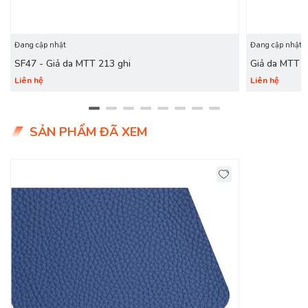
Đang cập nhật
Đang cập nhật
SF47 - Giả da MTT 213 ghi
Giả da MTT 
Liên hệ
Liên hệ
SẢN PHẨM ĐÃ XEM