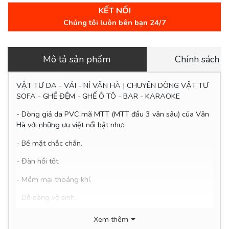
KẾT NỐI
Chúng tôi luôn bên bạn 24/7
Mô tả sản phẩm
Chính sách 
VẬT TƯ DA - VẢI - NỈ VÂN HÀ | CHUYÊN DÒNG VẬT TƯ
SOFA - GHẾ ĐỆM - GHẾ Ô TÔ - BAR - KARAOKE
- Dòng giả da PVC mã MTT (MTT đầu 3 vân sâu) của Vân
Hà với những ưu việt nổi bật như:
- Bề mặt chắc chắn.
- Đàn hồi tốt.
- Mềm mại thoáng khí.
- Dễ
dàng vệ sinh.
- Thân thiện với môi trường.
Xem thêm