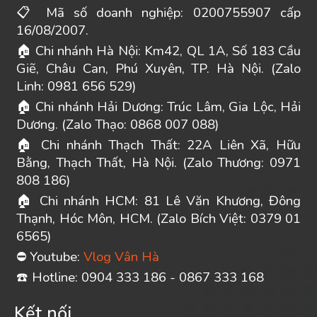
Mã số doanh nghiệp: 0200755907 cấp
📋
16/08/2007.
Chi nhánh Hà Nội: Km42, QL 1A, Số 183 Cầu
🏠
Giẽ, Châu Can, Phú Xuyên, TP. Hà Nội. (Zalo
Linh: 0981 656 529)
Chi nhánh Hải Dương: Trúc Lâm, Gia Lộc, Hải
🏠
Dương. (Zalo Thạo: 0868 007 088)
Chi nhánh Thạch Thất: 22A Liên Xã, Hữu
🏠
Bằng, Thạch Thất, Hà Nội. (Zalo Thương: 0971
808 186)
Chi nhánh HCM: 81 Lê Văn Khương, Đông
🏠
Thạnh, Hóc Môn, HCM. (Zalo Bích Việt: 0379 01
6565)
Youtube:
Vlog Vân Hà
⛔
️ Hotline: 0904 333 186 - 0867 333 168
☎
Kết nối