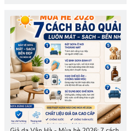
ngồi ấm áp, dễ chịu. ✔️ Hè ngồi mát mẻ, không dính lưng.
✔️ Vân da đẹp...
Giả da Vân Hà - Mùa hè 2026: 7 cách