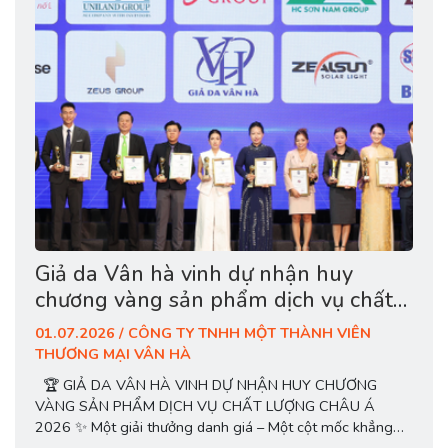
Giả da Vân hà vinh dự nhận huy
chương vàng sản phẩm dịch vụ chất
lượng châu á 2026
01.07.2026 / CÔNG TY TNHH MỘT THÀNH VIÊN
THƯƠNG MẠI VÂN HÀ
🏆 GIẢ DA VÂN HÀ VINH DỰ NHẬN HUY CHƯƠNG
VÀNG SẢN PHẨM DỊCH VỤ CHẤT LƯỢNG CHÂU Á
2026 ✨ Một giải thưởng danh giá – Một cột mốc khẳng