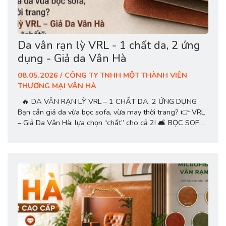
Da vân rạn lỳ VRL - 1 chất da, 2 ứng
dụng - Giả da Vân Hà
08.05.2026 / CÔNG TY TNHH MỘT THÀNH VIÊN
THƯƠNG MẠI VÂN HÀ
🔥 DA VÂN RẠN LỲ VRL – 1 CHẤT DA, 2 ỨNG DỤNG
Bạn cần giả da vừa bọc sofa, vừa may thời trang? 👉 VRL
– Giả Da Vân Hà: lựa chọn “chất” cho cả 2! 🛋️ BỌC SOFA
✔ Vân rạn đẹp – form sang. ✔ Bề mặt lỳ như da thật. ✔
Bền, chống bong tróc. 👕 MAY THỜI...