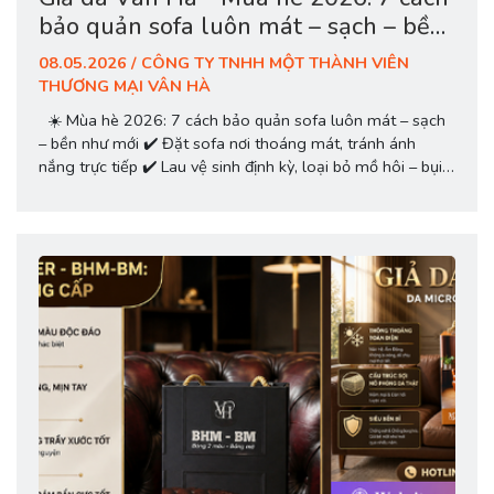
bảo quản sofa luôn mát – sạch – bền
như mới
08.05.2026 / CÔNG TY TNHH MỘT THÀNH VIÊN
THƯƠNG MẠI VÂN HÀ
☀️ Mùa hè 2026: 7 cách bảo quản sofa luôn mát – sạch
– bền như mới ✔️ Đặt sofa nơi thoáng mát, tránh ánh
nắng trực tiếp ✔️ Lau vệ sinh định kỳ, loại bỏ mồ hôi – bụi
bẩn ✔️ Kiểm soát độ ẩm, tránh nấm mốc ✔️ Dùng bọc ghế
bảo vệ chống bẩn – chống...