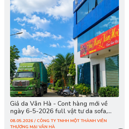
Giả da Vân Hà - Cont hàng mới về
ngày 6-5-2026 full vật tư da sofa,
giày dép, túi cặp
08.05.2026 / CÔNG TY TNHH MỘT THÀNH VIÊN
THƯƠNG MẠI VÂN HÀ