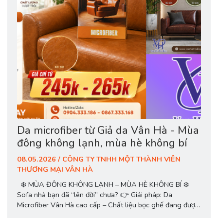
Da microfiber từ Giả da Vân Hà - Mùa
đông không lạnh, mùa hè không bí
08.05.2026 / CÔNG TY TNHH MỘT THÀNH VIÊN
THƯƠNG MẠI VÂN HÀ
❄️ MÙA ĐÔNG KHÔNG LẠNH – MÙA HÈ KHÔNG BÍ ❄️
Sofa nhà bạn đã “lên đời” chưa? 👉 Giải pháp: Da
Microfiber Vân Hà cao cấp – Chất liệu bọc ghế đang được
ưa chuộng nhất! ✨ TRẢI NGHIỆM KHÁC BIỆT: ✔️ Đông