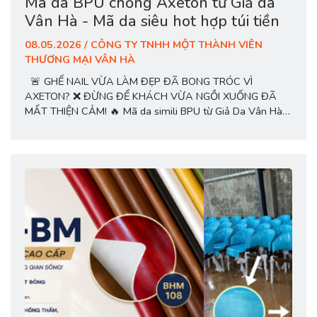
Mã da BPU chống Axeton từ Giả da
Vân Hà - Mã da siêu hot hợp túi tiền
08.05.2026 / CÔNG TY TNHH MỘT THÀNH VIÊN
THƯƠNG MẠI VÂN HÀ
🚨 GHẾ NAIL VỪA LÀM ĐẸP ĐÃ BONG TRÓC VÌ
AXETON? ❌ ĐỪNG ĐỂ KHÁCH VỪA NGỒI XUỐNG ĐÃ
MẤT THIỆN CẢM! 🔥 Mã da simili BPU từ Giả Da Vân Hà –
dòng da chuyên dụng cho tiệm nail, spa, massage đang
được nhiều xưởng và salon lựa chọn nhờ khả năng: ✔️
CHỐNG CHẤT TẨY...