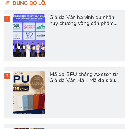
ĐỪNG BỎ LỠ.
Giả da Vân hà vinh dự nhận
huy chương vàng sản phẩm
dịch vụ chất lượng châu á
2026
Mã da BPU chống Axeton từ
Giả da Vân Hà - Mã da siêu
hot hợp túi tiền