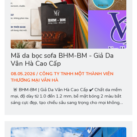
Mã da bọc sofa BHM-BM - Giả Da
Vân Hà Cao Cấp
08.05.2026 / CÔNG TY TNHH MỘT THÀNH VIÊN
THƯƠNG MẠI VÂN HÀ
🚨 BHM-BM | Giả Da Vân Hà Cao Cấp ✔️ Chất da mềm
mại, độ dày từ 1.0 đến 1.2 mm, bề mặt bóng 2 màu bắt
sáng cực đẹp, tạo chiều sâu sang trọng cho mọi không
gian nội thất. ✔️ Chống trầy xước. ✔️ Chống thấm, dễ lau
chùi. ✔️ Độ bền cao, bọc 1 lần...