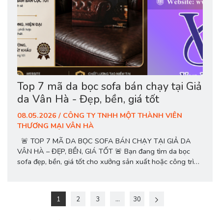
Top 7 mã da bọc sofa bán chạy tại Giả
da Vân Hà - Đẹp, bền, giá tốt
08.05.2026 / CÔNG TY TNHH MỘT THÀNH VIÊN
THƯƠNG MẠI VÂN HÀ
🚨 TOP 7 MÃ DA BỌC SOFA BÁN CHẠY TẠI GIẢ DA
VÂN HÀ – ĐẸP, BỀN, GIÁ TỐT 🚨 Bạn đang tìm da bọc
sofa đẹp, bền, giá tốt cho xưởng sản xuất hoặc công trình
nội thất? Giả da Vân Hà cung cấp đa dạng mẫu da sofa
chất lượng cao, hàng sẵn kho, nhiều...
1
2
3
...
30