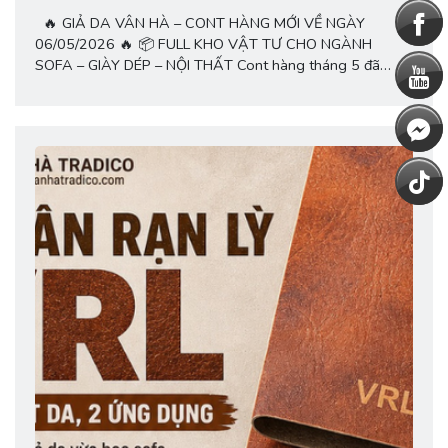
🔥 GIẢ DA VÂN HÀ – CONT HÀNG MỚI VỀ NGÀY
06/05/2026 🔥 📦 FULL KHO VẬT TƯ CHO NGÀNH
SOFA – GIÀY DÉP – NỘI THẤT Cont hàng tháng 5 đã
chính thức cập bến với hàng trăm mã da mới, màu sắc cực
đẹp, số lượng lớn, sẵn kho giao ngay toàn quốc 🚛 ✨ Tại...