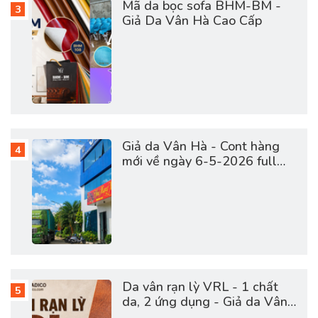
Mã da bọc sofa BHM-BM -
Giả Da Vân Hà Cao Cấp
Giả da Vân Hà - Cont hàng
mới về ngày 6-5-2026 full
vật tư da sofa, giày dép, túi
cặp
Da vân rạn lỳ VRL - 1 chất
da, 2 ứng dụng - Giả da Vân
Hà