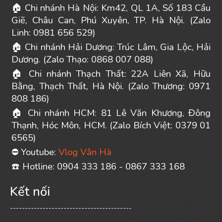
Chi nhánh Hà Nội: Km42, QL 1A, Số 183 Cầu
🏠
Giẽ, Châu Can, Phú Xuyên, TP. Hà Nội. (Zalo
Linh: 0981 656 529)
Chi nhánh Hải Dương: Trúc Lâm, Gia Lộc, Hải
🏠
Dương. (Zalo Thạo: 0868 007 088)
Chi nhánh Thạch Thất: 22A Liên Xã, Hữu
🏠
Bằng, Thạch Thất, Hà Nội. (Zalo Thương: 0971
808 186)
Chi nhánh HCM: 81 Lê Văn Khương, Đông
🏠
Thạnh, Hóc Môn, HCM. (Zalo Bích Việt: 0379 01
6565)
Youtube:
Vlog Vân Hà
⛔
️ Hotline: 0904 333 186 - 0867 333 168
☎
Kết nối
-----------------------------------------