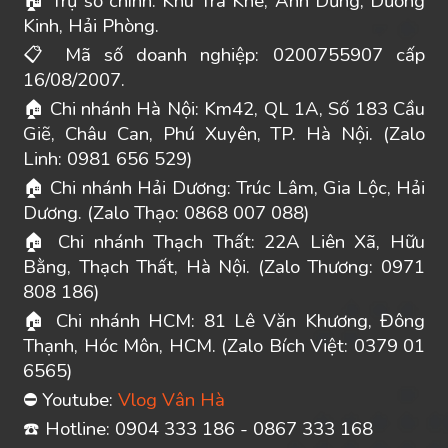
Trụ sở chính: Khu Trà Khê, Anh Dũng, Dương
🏠
Kinh, Hải Phòng.
Mã số doanh nghiệp: 0200755907 cấp
📋
16/08/2007.
Chi nhánh Hà Nội: Km42, QL 1A, Số 183 Cầu
🏠
Giẽ, Châu Can, Phú Xuyên, TP. Hà Nội. (Zalo
Linh: 0981 656 529)
Chi nhánh Hải Dương: Trúc Lâm, Gia Lộc, Hải
🏠
Dương. (Zalo Thạo: 0868 007 088)
Chi nhánh Thạch Thất: 22A Liên Xã, Hữu
🏠
Bằng, Thạch Thất, Hà Nội. (Zalo Thương: 0971
808 186)
Chi nhánh HCM: 81 Lê Văn Khương, Đông
🏠
Thạnh, Hóc Môn, HCM. (Zalo Bích Việt: 0379 01
6565)
Youtube:
Vlog Vân Hà
⛔
️ Hotline: 0904 333 186 - 0867 333 168
☎