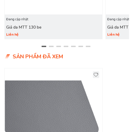
Đang cập nhật
Đang cập nhật
Giả da MTT 130 be
Giả da MTT 
Liên hệ
Liên hệ
SẢN PHẨM ĐÃ XEM