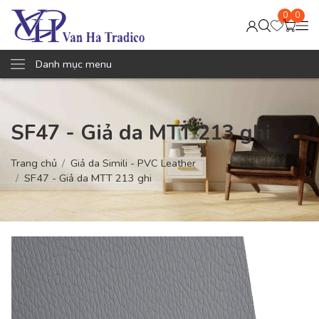
0
0
Danh mục menu
SF47 - Giả da MTT 213 ghi
Trang chủ
Giả da Simili - PVC Leather
SF47 - Giả da MTT 213 ghi