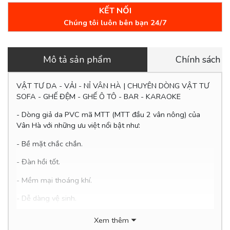
KẾT NỐI
Chúng tôi luôn bên bạn 24/7
Mô tả sản phẩm
Chính sách 
VẬT TƯ DA - VẢI - NỈ VÂN HÀ | CHUYÊN DÒNG VẬT TƯ
SOFA - GHẾ ĐỆM - GHẾ Ô TÔ - BAR - KARAOKE
- Dòng giả da PVC mã MTT (
MTT đầu 2 vân nông
) của
Vân Hà với những ưu việt nổi bật như:
- Bề mặt chắc chắn.
- Đàn hồi tốt.
- Mềm mại thoáng khí.
- Dễ
dàng vệ sinh.
- Thân thiện với môi trường.
Xem thêm