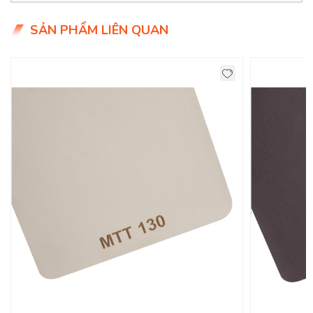
- Giá siêu hợp lý chỉ 9x.000đ/mét
SẢN PHẨM LIÊN QUAN