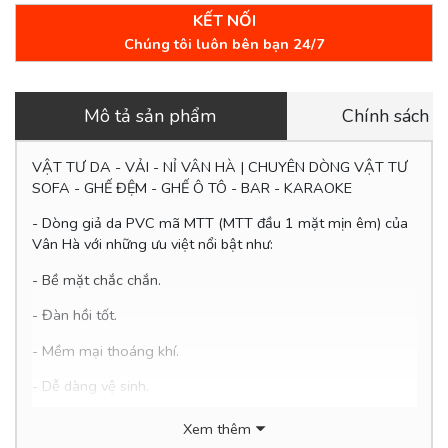
KẾT NỐI
Chúng tôi luôn bên bạn 24/7
Mô tả sản phẩm
Chính sách 
VẬT TƯ DA - VẢI - NỈ VÂN HÀ | CHUYÊN DÒNG VẬT TƯ
SOFA - GHẾ ĐỆM - GHẾ Ô TÔ - BAR - KARAOKE
- Dòng giả da PVC mã MTT (MTT đầu 1 mặt mịn êm) của
Vân Hà với những ưu việt nổi bật như:
- Bề mặt chắc chắn.
- Đàn hồi tốt.
- Mềm mại thoáng khí.
- Dễ
dàng vệ sinh.
- Thân thiện với môi trường.
Xem thêm