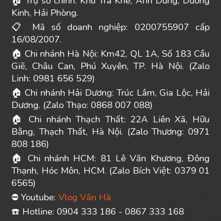
Trụ sở chính: Khu Trà Khê, Anh Dũng, Dương
🏠
Kinh, Hải Phòng.
Mã số doanh nghiệp: 0200755907 cấp
📋
16/08/2007.
Chi nhánh Hà Nội: Km42, QL 1A, Số 183 Cầu
🏠
Giẽ, Châu Can, Phú Xuyên, TP. Hà Nội. (Zalo
Linh: 0981 656 529)
Chi nhánh Hải Dương: Trúc Lâm, Gia Lộc, Hải
🏠
Dương. (Zalo Thạo: 0868 007 088)
Chi nhánh Thạch Thất: 22A Liên Xã, Hữu
🏠
Bằng, Thạch Thất, Hà Nội. (Zalo Thương: 0971
808 186)
Chi nhánh HCM: 81 Lê Văn Khương, Đông
🏠
Thạnh, Hóc Môn, HCM. (Zalo Bích Việt: 0379 01
6565)
Youtube:
Vlog Vân Hà
⛔
️ Hotline: 0904 333 186 - 0867 333 168
☎