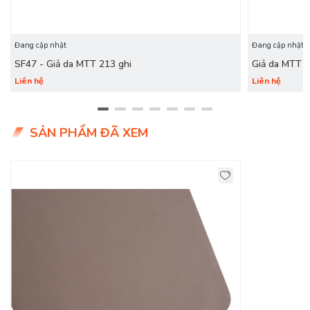
Đang cập nhật
Đang cập nhật
SF47 - Giả da MTT 213 ghi
Giả da MTT 
Liên hệ
Liên hệ
SẢN PHẨM ĐÃ XEM