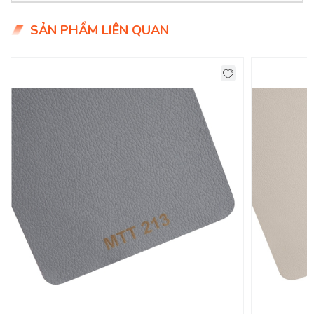
- Giá siêu hợp lý chỉ 9x.000đ/mét
SẢN PHẨM LIÊN QUAN